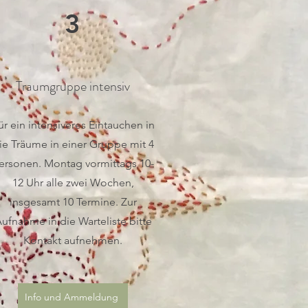
3
Traumgruppe intensiv
ür ein intensiveres Eintauchen in
ie Träume in einer Gruppe mit 4
ersonen. Montag vormittags 10-
12 Uhr alle zwei Wochen,
insgesamt 10 Termine. Zur
ufnahme in die Warteliste bitte
Kontakt aufnehmen.
Info und Ammeldung