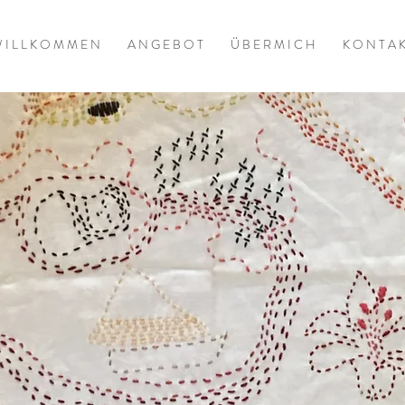
 I L L K O M M E N
A N G E B O T
Ü B E R M I C H
K O N T A K