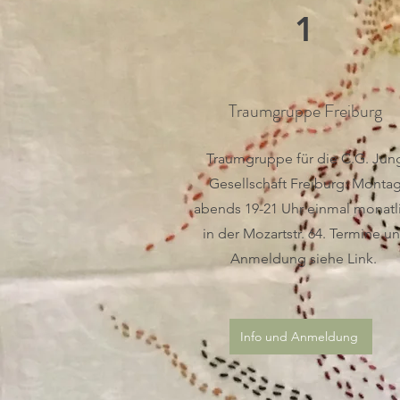
1
Traumgruppe Freiburg
Traumgruppe für die C.G. Jun
Gesellschaft Freiburg: Monta
abends 19-21 Uhr einmal monatl
in der Mozartstr. 64. Termine u
Anmeldung siehe Link.
Info und Anmeldung