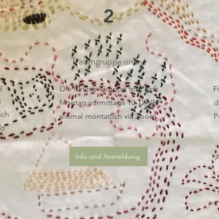
2
Traumgruppe online
g
Die Online-Gruppe trifft sich
F
g
Montag vormittags 10-12 Uhr
d
ich
einmal montatlich via Zoom.
P
nd
Info und Anmeldung
A